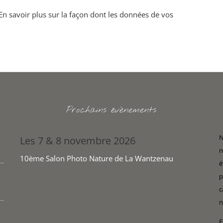
En savoir plus sur la façon dont les données de vos
Prochains évènements
N
Les 7 & 8 novembre 2026
n
10ème Salon Photo Nature de La Wantzenau
é
p
c
n
E