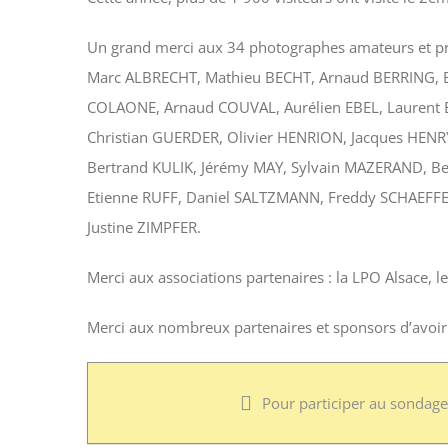
Un grand merci aux 34 photographes amateurs et pro
Marc ALBRECHT, Mathieu BECHT, Arnaud BERRING, Bé
COLAONE, Arnaud COUVAL, Aurélien EBEL, Laurent E
Christian GUERDER, Olivier HENRION, Jacques HENRY,
Bertrand KULIK, Jérémy MAY, Sylvain MAZERAND, B
Etienne RUFF, Daniel SALTZMANN, Freddy SCHAEFFE
Justine ZIMPFER.
Merci aux associations partenaires : la LPO Alsace,
Merci aux nombreux partenaires et sponsors d’avoir c
Pour participer au sondag