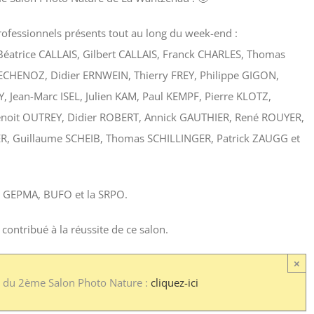
fessionnels présents tout au long du week-end :
atrice CALLAIS, Gilbert CALLAIS, Franck CHARLES, Thomas
CHENOZ, Didier ERNWEIN, Thierry FREY, Philippe GIGON,
 Jean-Marc ISEL, Julien KAM, Paul KEMPF, Pierre KLOTZ,
enoit OUTREY, Didier ROBERT, Annick GAUTHIER, René ROUYER,
R, Guillaume SCHEIB, Thomas SCHILLINGER, Patrick ZAUGG et
 le GEPMA, BUFO et la SRPO.
ontribué à la réussite de ce salon.
×
e du 2ème Salon Photo Nature :
cliquez-ici