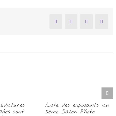
Facebook
Twitter
Pinterest
Email
didatures
Liste des exposants au
phes sont
5ème Salon Photo