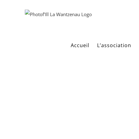
Passer
au
contenu
Accueil
L’association
Retour sur 