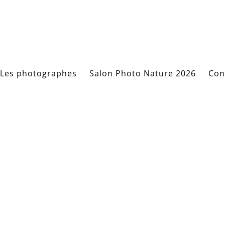
Les photographes
Salon Photo Nature 2026
Con
le 2ème Salon 
de La Wantzena