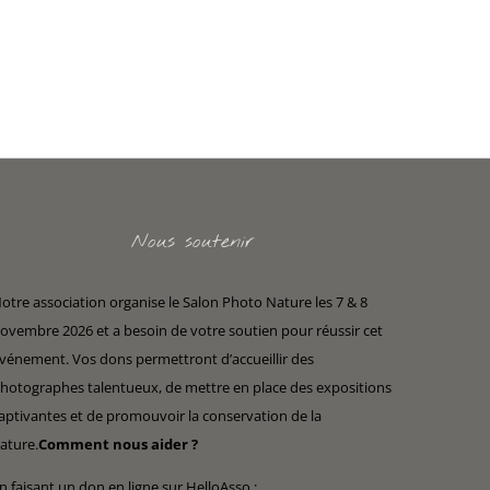
Nous soutenir
otre association organise le Salon Photo Nature les 7 & 8
ovembre 2026 et a besoin de votre soutien pour réussir cet
vénement. Vos dons permettront d’accueillir des
hotographes talentueux, de mettre en place des expositions
aptivantes et de promouvoir la conservation de la
ature.
Comment nous aider ?
n faisant un don en ligne sur HelloAsso :