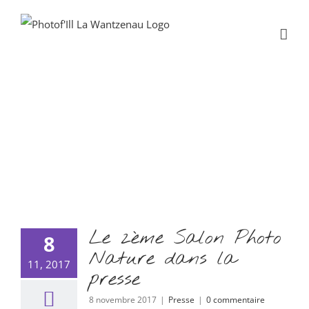
Passer
au
contenu
Presse
Le 2ème Salon Photo
8
Nature dans la
11, 2017
presse
8 novembre 2017
|
Presse
|
0 commentaire