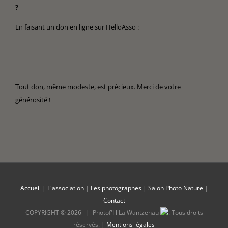
?
En faisant un don en ligne sur HelloAsso :
Tout don, même modeste, est précieux. Merci de votre
générosité !
Accueil
|
L'association
|
Les photographes
|
Salon Photo Nature
|
Contact
COPYRIGHT ©
2026 |
Photof'Ill La Wantzenau
.
Tous droits
réservés. |
Mentions légales