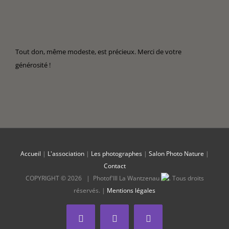
Tout don, même modeste, est précieux. Merci de votre
générosité !
Accueil
|
L'association
|
Les photographes
|
Salon Photo Nature
|
Contact
COPYRIGHT ©
2026 |
Photof'Ill La Wantzenau
.
Tous droits
réservés. |
Mentions légales
Facebook
Twitter
YouTube