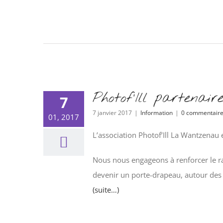
Photof’Ill partena
7
7 janvier 2017
|
Information
|
0 commentair
01, 2017
L’association Photof’Ill La Wantzenau
Nous nous engageons à renforcer le ray
devenir un porte-drapeau, autour des 
(suite…)