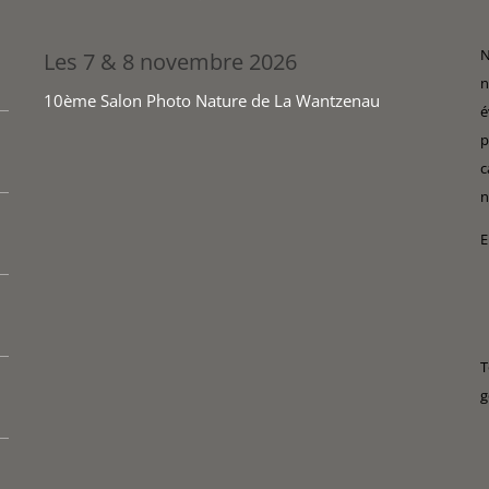
N
Les 7 & 8 novembre 2026
n
10ème Salon Photo Nature de La Wantzenau
é
p
c
n
E
T
g