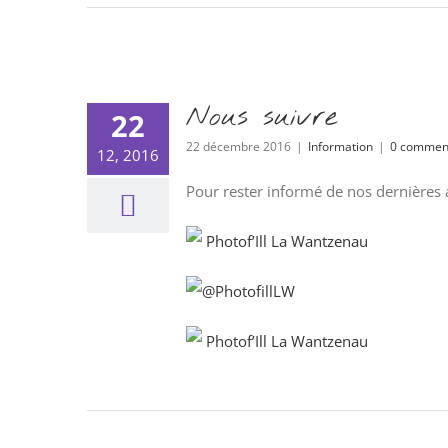
Nous suivre
22
22 décembre 2016
|
Information
|
0 commen
12, 2016
Pour rester informé de nos dernières a
Photof’Ill La Wantzenau
@PhotofillLW
Photof’Ill La Wantzenau