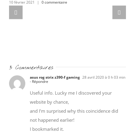
na
10 février 2021
|
0 commentaire
3 o
3 Commentaires
asus rog strix z390-f gaming
28 avril 2020 à 0 h 03 min
- Répondre
Useful info. Lucky me I discovered your
website by chance,
and I’m surprised why this coincidence did
not happened earlier!
I bookmarked it.