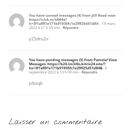
You have unread messages (4) from Jill! Read now:
https://clck.ru/e684a?
h=3f1a991e171b91935fc1e29925d51d84-
19 mars
2022 à 21 h 35 min
- Répondre
y25dru2v
You have pending messages (5) from Pamela! View
Messages: https://b24-lm3r0o.bitrix24.site/?
hs=3f1a991e171b91935fc1e29925d51d84&
6
septembre 2022 à 13 h 09 min
- Répondre
jvbxqb
Laisser un commentaire