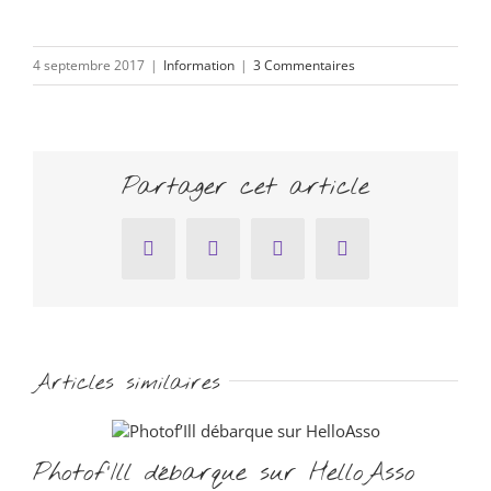
4 septembre 2017
|
Information
|
3 Commentaires
Partager cet article
Facebook
Twitter
Pinterest
Email
Articles similaires
Photof’Ill débarque sur HelloAsso
Ré