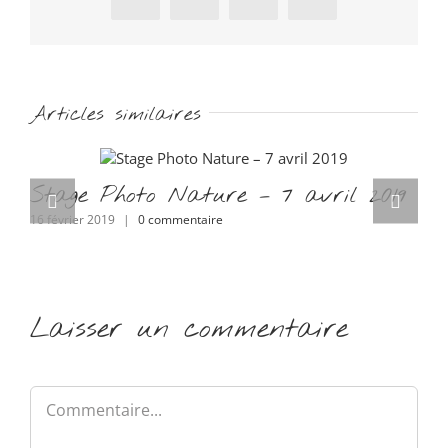
Articles similaires
Stage Photo Nature – 7 avril 2019
R
20
16 février 2019
|
0 commentaire
30 
Laisser un commentaire
Commentaire