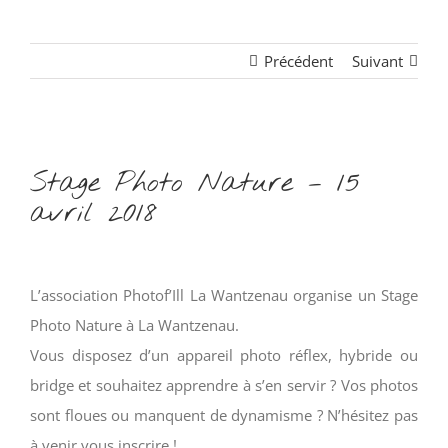
Précédent
Suivant
Voir
Stage Photo Nature – 15
l'image
avril 2018
agrandie
L’association Photof’Ill La Wantzenau organise un Stage
Photo Nature à La Wantzenau.
Vous disposez d’un appareil photo réflex, hybride ou
bridge et souhaitez apprendre à s’en servir ? Vos photos
sont floues ou manquent de dynamisme ? N’hésitez pas
à venir vous inscrire !