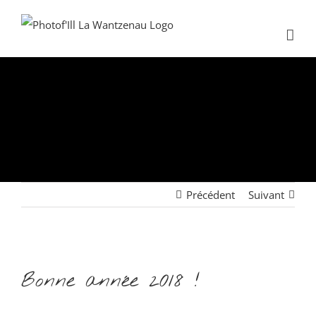
Passer
au
contenu
Bonne année
2018 !
Précédent
Suivant
Voir
Bonne année 2018 !
l'image
agrandie