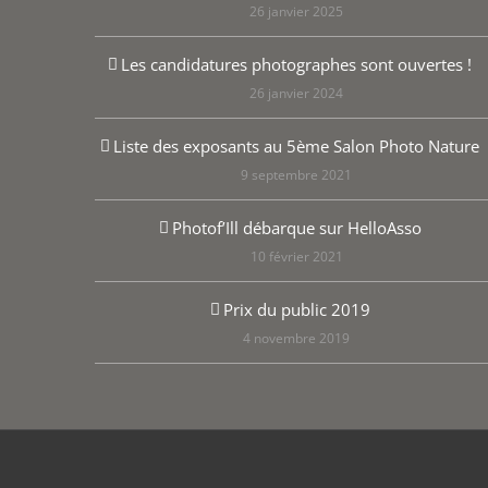
26 janvier 2025
Les candidatures photographes sont ouvertes !
26 janvier 2024
Liste des exposants au 5ème Salon Photo Nature
9 septembre 2021
Photof’Ill débarque sur HelloAsso
10 février 2021
Prix du public 2019
4 novembre 2019