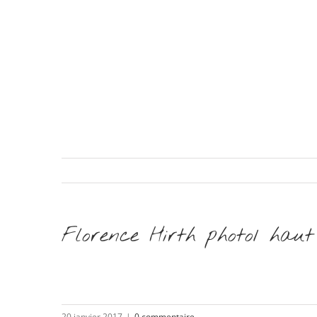
Florence Hirth photo1 haut
20 janvier 2017
|
0 commentaire