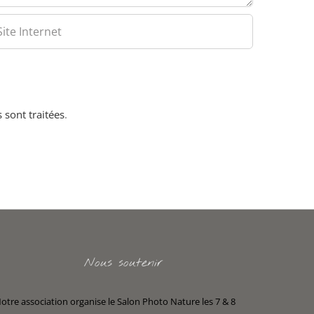
 sont traitées
.
Nous soutenir
otre association organise le Salon Photo Nature les 7 & 8