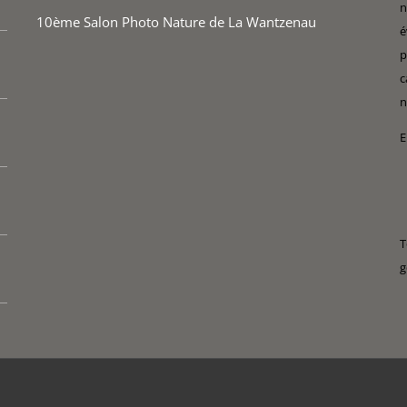
n
10ème Salon Photo Nature de La Wantzenau
é
p
c
n
E
T
g