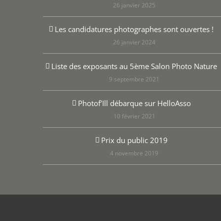
26 janvier 2025
Les candidatures photographes sont ouvertes !
26 janvier 2024
Liste des exposants au 5ème Salon Photo Nature
9 septembre 2021
Photof’Ill débarque sur HelloAsso
10 février 2021
Prix du public 2019
4 novembre 2019