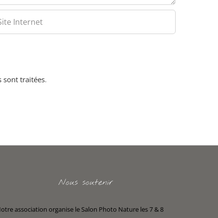
 sont traitées
.
Nous soutenir
otre association organise le Salon Photo Nature les 7 & 8