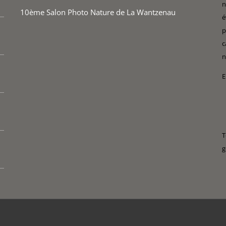
n
10ème Salon Photo Nature de La Wantzenau
é
p
c
n
E
T
g