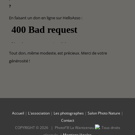
?
En faisant un don en ligne sur HelloAsso :
Tout don, même modeste, est précieux. Merci de votre
générosité !
Accueil
|
L'association
|
Les photographes
|
Salon Photo Nature
|
Contact
COPYRIGHT ©
2026 |
Photof'Ill La Wantzenau
.
Tous droits
réservés. |
Mentions légales