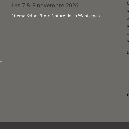
N
Les 7 & 8 novembre 2026
n
10ème Salon Photo Nature de La Wantzenau
é
p
c
n
E
T
g