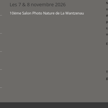
N
Les 7 & 8 novembre 2026
n
10ème Salon Photo Nature de La Wantzenau
é
p
c
n
E
T
g