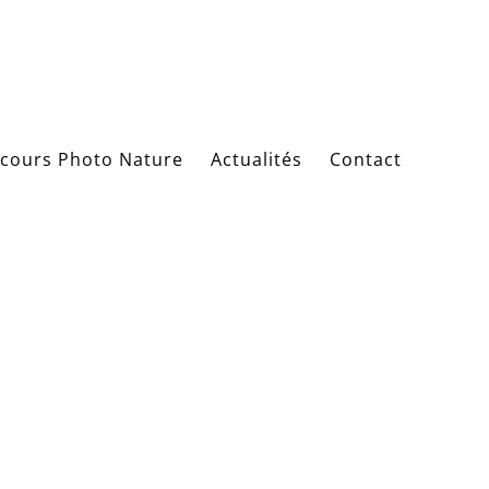
cours Photo Nature
Actualités
Contact
299511838456813_n