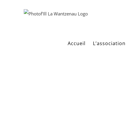
Passer
au
contenu
Accueil
L’association
486008781_107