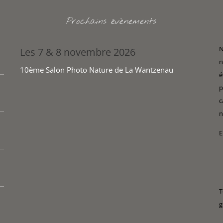
Prochains évènements
N
Les 7 & 8 novembre 2026
n
10ème Salon Photo Nature de La Wantzenau
é
p
c
n
E
T
g