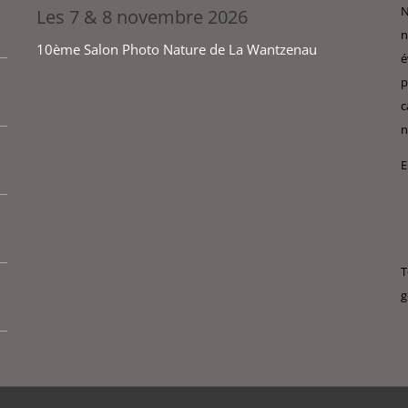
N
Les 7 & 8 novembre 2026
n
10ème Salon Photo Nature de La Wantzenau
é
p
c
n
E
T
g