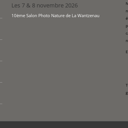
N
Les 7 & 8 novembre 2026
n
10ème Salon Photo Nature de La Wantzenau
é
p
c
n
E
T
g