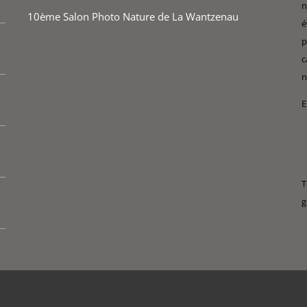
n
10ème Salon Photo Nature de La Wantzenau
é
p
c
n
E
T
g