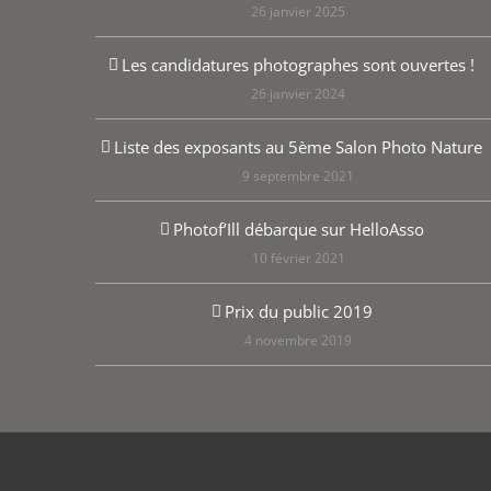
26 janvier 2025
Les candidatures photographes sont ouvertes !
26 janvier 2024
Liste des exposants au 5ème Salon Photo Nature
9 septembre 2021
Photof’Ill débarque sur HelloAsso
10 février 2021
Prix du public 2019
4 novembre 2019