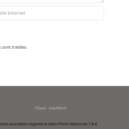
 sont traitées
.
Nous soutenir
otre association organise le Salon Photo Nature les 7 & 8